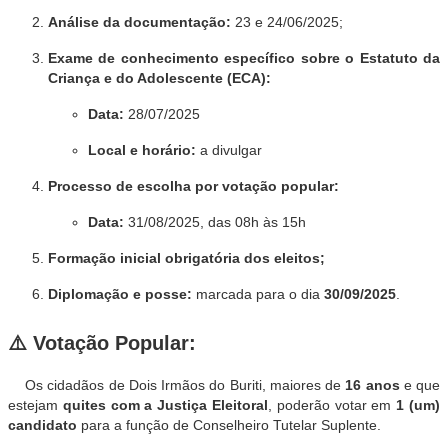
Análise da documentação:
23 e 24/06/2025;
Exame de conhecimento específico sobre o Estatuto da
Criança e do Adolescente (ECA):
Data:
28/07/2025
Local e horário:
a divulgar
Processo de escolha por votação popular:
Data:
31/08/2025, das 08h às 15h
Formação inicial obrigatória dos eleitos;
Diplomação e posse:
marcada para o dia
30/09/2025
.
⚠️
Votação Popular:
Os cidadãos de Dois Irmãos do Buriti, maiores de
16 anos
e que
estejam
quites com a Justiça Eleitoral
, poderão votar em
1 (um)
candidato
para a função de Conselheiro Tutelar Suplente.