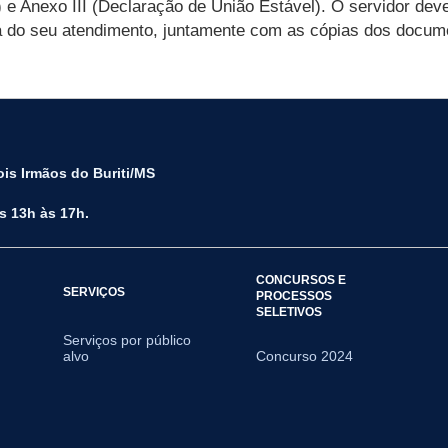
 e Anexo III (Declaração de União Estável). O servidor deve
ia do seu atendimento, juntamente com as cópias dos docum
is Irmãos do Buriti/MS
s 13h às 17h.
CONCURSOS E
SERVIÇOS
PROCESSOS
SELETIVOS
Serviços por público
alvo
Concurso 2024