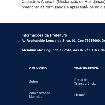
Cadastro), Anexo II (Declaração de Residência)
preencher os formulários e apresentá-los no d
Informações da Prefeitura
Av Reginanldo Lemes da Silva, 01, Cep 79215000, Do
Atendimento: Segunda a Sexta, das 07h às 11h e da
O MUNICÍPIO
TRANSPARÊNCIA
Portal da
Sobre
Transparência
Administração
Licitação
Municipal