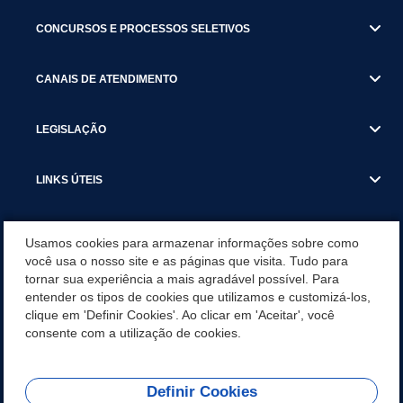
CONCURSOS E PROCESSOS SELETIVOS
CANAIS DE ATENDIMENTO
LEGISLAÇÃO
LINKS ÚTEIS
SECRETARIAS
Usamos cookies para armazenar informações sobre como
você usa o nosso site e as páginas que visita. Tudo para
tornar sua experiência a mais agradável possível. Para
NOTÍCIAS
entender os tipos de cookies que utilizamos e customizá-los,
clique em 'Definir Cookies'. Ao clicar em 'Aceitar', você
DOWNLOADS
consente com a utilização de cookies.
Definir Cookies