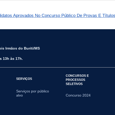
datos Aprovados No Concurso Público De Provas E Título
is Irmãos do Buriti/MS
s 13h às 17h.
CONCURSOS E
SERVIÇOS
PROCESSOS
SELETIVOS
Serviços por público
alvo
Concurso 2024