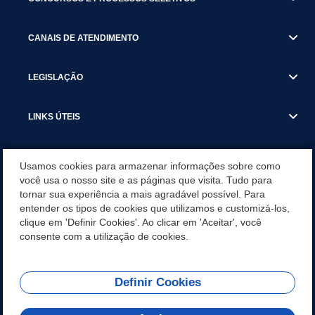
CANAIS DE ATENDIMENTO
LEGISLAÇÃO
LINKS ÚTEIS
SECRETARIAS
Usamos cookies para armazenar informações sobre como
você usa o nosso site e as páginas que visita. Tudo para
tornar sua experiência a mais agradável possível. Para
NOTÍCIAS
entender os tipos de cookies que utilizamos e customizá-los,
clique em 'Definir Cookies'. Ao clicar em 'Aceitar', você
DOWNLOADS
consente com a utilização de cookies.
Definir Cookies
REDES SOCIAIS