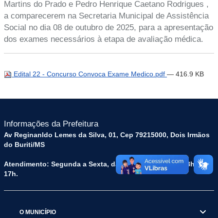
Martins do Prado e Pedro Henrique Caetano Rodrigues ,
a comparecerem na Secretaria Municipal de Assistência
Social no dia 08 de outubro de 2025, para a apresentação
dos exames necessários à etapa de avaliação médica.
Edital 22 - Concurso Convoca Exame Medico.pdf
— 416.9 KB
Informações da Prefeitura
Av Reginanldo Lemes da Silva, 01, Cep 79215000, Dois Irmãos
do Buriti/MS
Atendimento: Segunda a Sexta, das 07h às 11h e das 13h às
17h.
O MUNICÍPIO